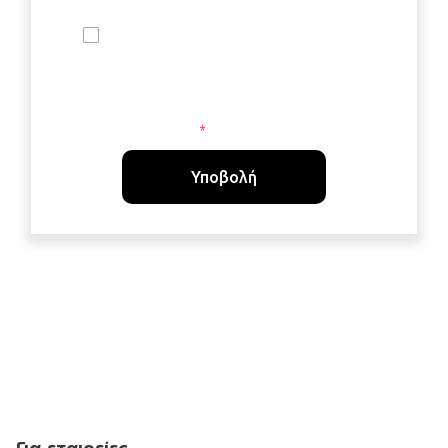
Αποδέχομαι την επεξεργασία των
δεδομένων μου για να λαμβάνω νέα και
προσφορές της Edenred σύμφωνα με την
Πολιτική Προστασίας Προσωπικών
Δεδομένων
της.
*
Για εταιρείες