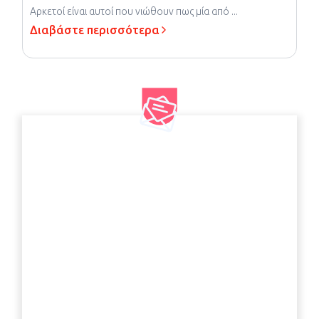
Αρκετοί είναι αυτοί που νιώθουν πως μία από ...
Διαβάστε περισσότερα
Γραφτείτε στο newsletter
μας
Συμπληρώστε το email σας για να μαθαίνετε
πρώτοι τα νέα και τις προσφορές της Edenred.