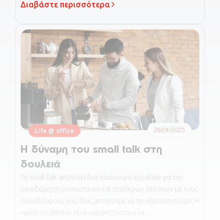
Διαβάστε περισσότερα
28/04/2025
Life @ office
Η δύναμη του small talk στη
δουλειά
Το small talk αποτελεί ένα πανίσχυρο εργαλείο για την
οικοδόμηση ουσιαστικών και σταθερών σχέσεων με τους
συναδέλφους μας. Πώς μπορούμε να το αξιοποιήσουμε; Η
«ψιλή κουβέντα» είναι χαρακτηριστικό σε ...