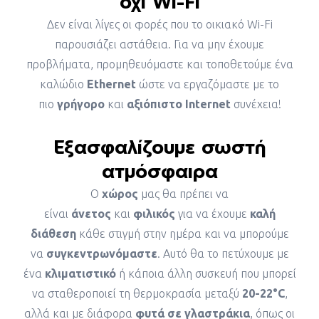
όχι Wi-Fi
Δεν είναι λίγες οι φορές που το οικιακό Wi-Fi
παρουσιάζει αστάθεια. Για να μην έχουμε
προβλήματα, προμηθευόμαστε και τοποθετούμε ένα
καλώδιο
Ethernet
ώστε να εργαζόμαστε με το
πιο
γρήγορο
και
αξιόπιστο Internet
συνέχεια!
Εξασφαλίζουμε σωστή
ατμόσφαιρα
Ο
χώρος
μας θα πρέπει να
είναι
άνετος
και
φιλικός
για να έχουμε
καλή
διάθεση
κάθε στιγμή στην ημέρα και να μπορούμε
να
συγκεντρωνόμαστε
. Αυτό θα το πετύχουμε με
ένα
κλιματιστικό
ή κάποια άλλη συσκευή που μπορεί
να σταθεροποιεί τη θερμοκρασία μεταξύ
20-22°C
,
αλλά και με διάφορα
φυτά σε γλαστράκια
, όπως οι