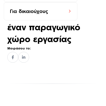
το γραφείο μας στο
Για δικαιούχους
σπίτι: Συμβουλές για
έναν παραγωγικό
χώρο εργασίας
Μοιράσου το: