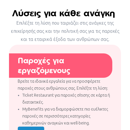
μπορούν να βελτιώσουν την ποιότητα ζωής τους.
Λύσεις για κάθε ανάγκη
Επίσης, νιώθουν ότι αναγνωρίζετε την
προσπάθεια και τη συμβολή τους έμπρακτα.
Επιλέξτε τη λύση που ταιριάζει στις ανάγκες της
επιχείρησής σας και την πολιτική σας για τις παροχές
Αυξημένη αγοραστική δύναμη
Μέγ
και τα εταιρικά έξοδα των ανθρώπων σας.
Κάνουν αγορές στο μεγαλύτερο
συ
συμβεβλημένο δίκτυο φυσικών και online
Διασ
επιχειρήσεων εστίασης και καταστημάτων
Παροχές για
χρήσ
τροφίμων, αλλά και σε delivery apps.
Chip
εργαζόμενους
Βρείτε τα ιδανικά εργαλεία για να προσφέρετε
παροχές στους ανθρώπους σας. Επιλέξτε τη λύση:
Ticket Restaurant για παροχές σίτισης σε κάρτα ή
διατακτικές.
MyBenefits για να διαμορφώσετε πιο ευέλικτες
παροχές σε περισσότερες κατηγορίες
καθημερινών αναγκών και well-being.