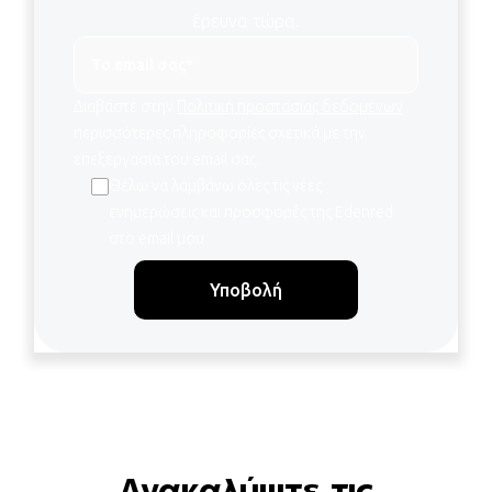
έρευνα
τώρα.
Διαβάστε στην
Πολιτική προστασίας δεδομένων
περισσότερες πληροφορίες σχετικά με την
επεξεργασία του email σας.
Θέλω να λαμβάνω όλες τις νέες
ενημερώσεις και προσφορές της Edenred
στο email μου
Ανακαλύψτε τις