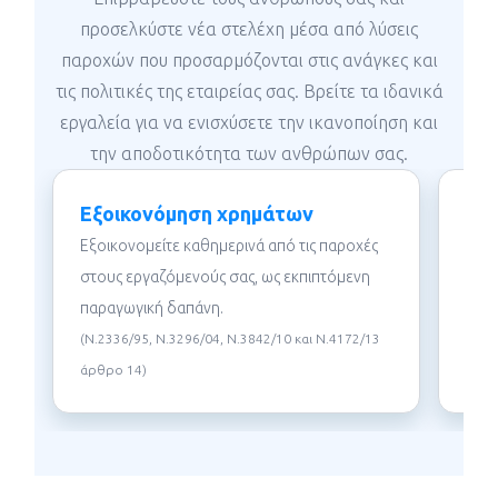
προσελκύστε νέα στελέχη μέσα από λύσεις
παροχών που προσαρμόζονται στις ανάγκες και
τις πολιτικές της εταιρείας σας. Βρείτε τα ιδανικά
εργαλεία για να ενισχύσετε την ικανοποίηση και
την αποδοτικότητα των ανθρώπων σας.
Εξοικονόμηση χρημάτων
Εύκ
εξ
Εξοικονομείτε καθημερινά από τις παροχές
στους εργαζόμενούς σας, ως εκπιπτόμενη
Κάνε
λύσε
παραγωγική δαπάνη.
onli
(Ν.2336/95, Ν.3296/04, Ν.3842/10 και Ν.4172/13
άρθρο 14)
Μέσα από τις παροχές, οι άνθρωποί σας
αποκτούν μεγαλύτερη αγοραστική δύναμη και