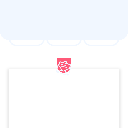
Γραφτείτε στο newsletter
μας
Συμπληρώστε το email σας για να μαθαίνετε
πρώτοι τα νέα και τις προσφορές της Edenred.