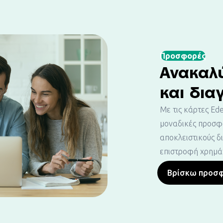
Προσφορές
Ανακαλ
και δια
Με τις κάρτες E
μοναδικές προσφο
αποκλειστικούς δ
επιστροφή χρημάτ
Βρίσκω προσ