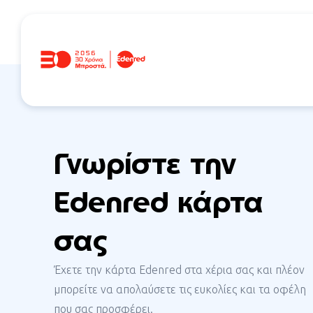
Έχετε επιλέξει
Κάρτα Ticket Restaura
Γνωρίστε την
Edenred
κάρτα
σας
Έχετε την κάρτα
Edenred
στα χέρια σας και πλέον
μπορείτε να απολαύσετε τις ευκολίες και τα οφέλη
που σας προσφέρει.