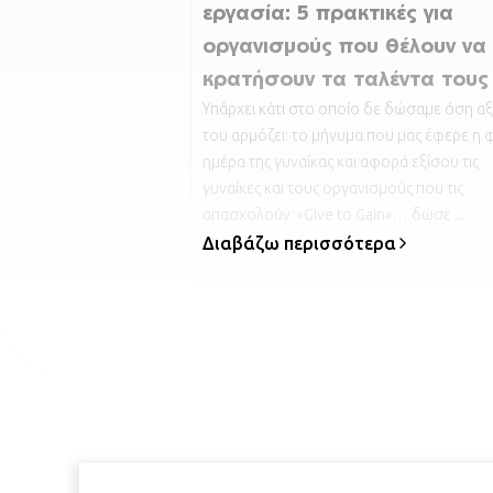
εργασία: 5 πρακτικές για
οργανισμούς που θέλουν να
κρατήσουν τα ταλέντα τους
Υπάρχει κάτι στο οποίο δε δώσαμε όση αξ
του αρμόζει: το μήνυμα που μας έφερε η 
ημέρα της γυναίκας και αφορά εξίσου τις
γυναίκες και τους οργανισμούς που τις
απασχολούν: «Give to Gain»… δώσε ...
Διαβάζω περισσότερα