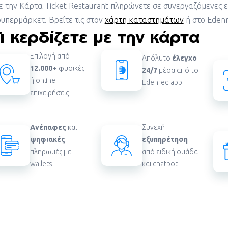
ε την
Κάρτα
T
icket Restaurant
πληρώνετε σε συνεργαζόμενες επ
υπερμάρκετ. Βρείτε τις στον
χάρτη καταστημάτων
ή στο
Eden
Τι κερδίζετε με την κάρτα
Επιλογή από
Απόλυτο
έλεγχο
12.000+
φυσικές
24/7
μέσα από το
ή
online
Edenred app
επιχειρήσεις
Ανέπαφες
και
Συνεχή
ψηφιακές
εξυπηρέτηση
πληρωμές με
από ειδική ομάδα
wallets
και
chatbot