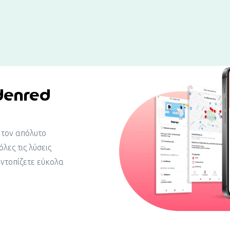
denred
 τον απόλυτο
λες τις λύσεις
εντοπίζετε εύκολα