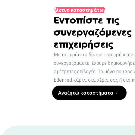
Δίκτυο καταστημάτων
Εντοπίστε τις
συνεργαζόμενες
επιχειρήσει
ς
Με το ευρύτατο δίκτυο επιχειρήσεων 
συνεργαζόμαστε, έχουμε δημιουργήσε
αμέτρητες επιλογές. Το μόνο που χρει
Edenred
κάρτα στα χέρια σας ή στο κ
Αναζητώ καταστήματα