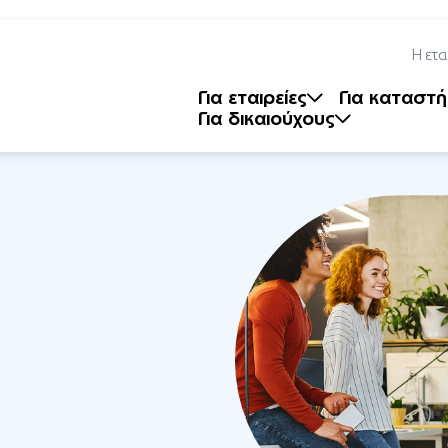
nt
Η ετα
Για εταιρείες
Για καταστ
Για δικαιούχους