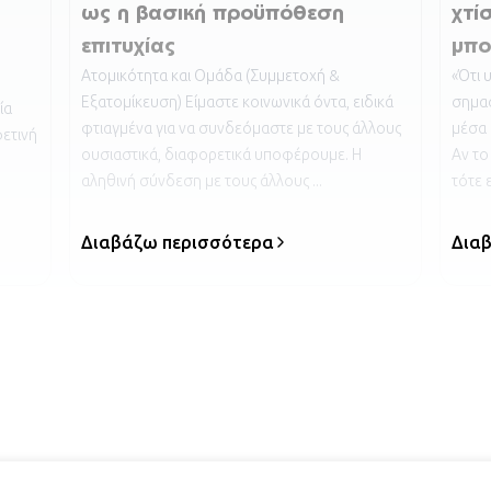
ως η βασική προϋπόθεση
χτί
επιτυχίας
μπο
Ατομικότητα και Ομάδα (Συμμετοχή &
«Ότι 
Εξατομίκευση) Είμαστε κοινωνικά όντα, ειδικά
σημασ
ία
φτιαγμένα για να συνδεόμαστε με τους άλλους
μέσα 
φετινή
ουσιαστικά, διαφορετικά υποφέρουμε. Η
Αν το
αληθινή σύνδεση με τους άλλους ...
τότε ε
Διαβάζω περισσότερα
Δια