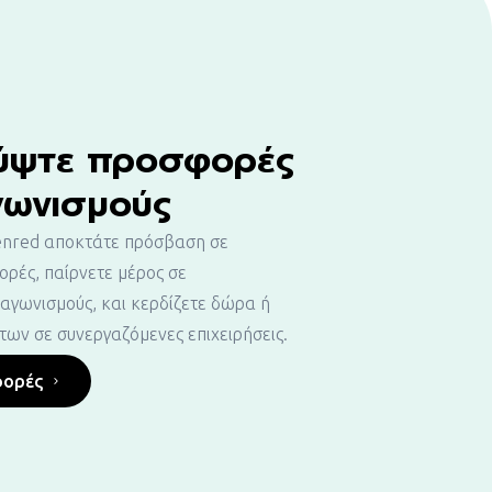
ύψτε προσφορές
γωνισμούς
denred αποκτάτε πρόσβαση σε
ρές, παίρνετε μέρος σε
ιαγωνισμούς, και κερδίζετε δώρα ή
ων σε συνεργαζόμενες επιχειρήσεις.
φορές