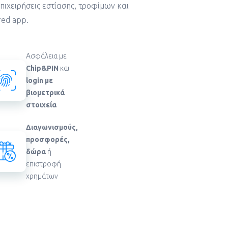
ιχειρήσεις εστίασης, τροφίμων και
red
app
.
Ασφάλεια με
Chip&PIN
και
login με
βιομετρικά
στοιχεία
Διαγωνισμούς
,
προσφορές
,
δώρα
ή
επιστροφή
χρημάτων