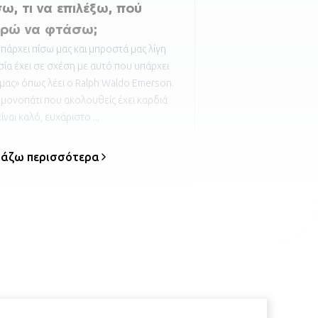
σω, τι να επιλέξω, πού
ρώ να φτάσω;
υπάρχει πίσω μας και μπροστά μας λίγη
ία έχει σε σχέση με αυτό που υπάρχει
μας» όπως λέει ο Ralph Waldo Emerson.
 μονοπάτι που ακολουθείς έχει καρδιά
ίναι καλό, ευχάριστο ...
βάζω περισσότερα