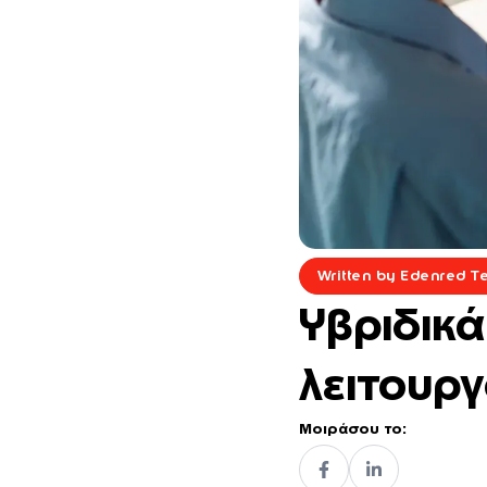
Written by Edenred 
Υβριδικ
λειτουρ
Μοιράσου το: