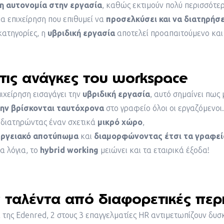
η αυτονομία στην εργασία
, καθώς εκτιμούν πολύ περισσότε
ία επιχείρηση που επιθυμεί να
προσελκύσει και να διατηρήσ
κατηγορίες, η
υβριδική εργασία
αποτελεί προαπαιτούμενο και 
τις ανάγκες του workspace
πιχείρηση εισαγάγει την
υβριδική εργασία
, αυτό σημαίνει πως 
μην βρίσκονται ταυτόχρονα
στο γραφείο όλοι οι εργαζόμενοι.
διατηρώντας έναν σχετικά
μικρό χώρο
,
εργειακό
αποτύπωμα
και
διαμορφώνοντας
έτσι
τα
γραφεί
α λόγια, το
hybrid working
μειώνει και τα εταιρικά έξοδα!
ταλέντα από διαφορετικές περ
της Edenred, 2 στους 3 επαγγελματίες HR αντιμετωπίζουν δυσ