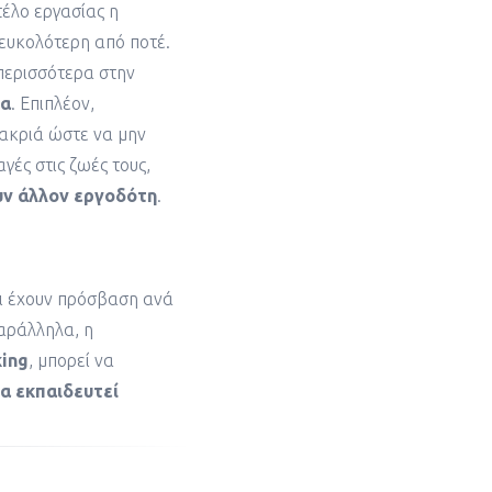
τέλο εργασίας η
 ευκολότερη από ποτέ.
περισσότερα στην
ια
. Επιπλέον,
ακριά ώστε να μην
γές στις ζωές τους,
ν άλλον εργοδότη
.
οι έχουν πρόσβαση ανά
αράλληλα, η
ing
, μπορεί να
α εκπαιδευτεί