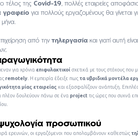
Covid-19
ο τέλος της
, πολλές εταιρείες αποφάσ
 γραφείο
για πολλούς εργαζομένους θα γίνεται γ
 μήνα.
τηλεργασία
επιχείρηση από την
και γιατί αυτή είν
ων;
αραγωγικότητα
εναν για χρόνια
επιφυλακτικοί
σχετικά με τους στόχους που μ
ας
remotely
. Η εμπειρία έδειξε πως
τα υβριδικά μοντέλα ερ
ικότητα μίας εταιρείας
και εξασφαλίζουν ανάπτυξη. Επιπλέο
ι πλέον δουλεύουν πάνω σε ένα
project
τις ώρες που συχνά επι
ίου.
 ψυχολογία προσωπικού
ειρά ερευνών, οι εργαζόμενοι που απολαμβάνουν καθεστώς
τη