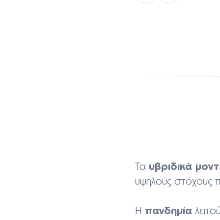
υβριδικά μον
Τα
υψηλούς στόχους π
πανδημία
Η
λειτο