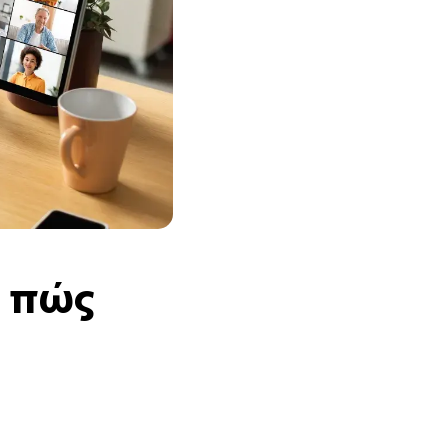
ι πώς