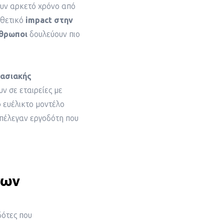
ζουν αρκετό χρόνο από
 θετικό
impact στην
νθρωποι
δουλεύουν πιο
ασιακής
ν σε εταιρείες με
ο ευέλικτο μοντέλο
επέλεγαν εργοδότη που
των
δότες που