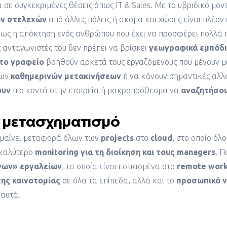
 σε συγκεκριμένες θέσεις όπως IT & Sales. Με το υβριδικό μον
ν στελεχών
από άλλες πόλεις ή ακόμα και χώρες είναι πλέον
πως η απόκτηση ενός ανθρώπου που έχει να προσφέρει πολλά 
 ανταγωνιστές του δεν πρέπει να βρίσκει
γεωγραφικά εμπόδ
το γραφείο
βοηθούν αρκετά τους εργαζόμενους που μένουν μ
των
καθημερινών μετακινήσεων
ή να κάνουν σημαντικές αλλα
ουν
πιο κοντά στην εταιρεία ή μακροπρόθεσμα να
αναζητήσου
α μετασχηματισμό
μαίνει μεταφορά όλων των
projects
στο
cloud
, στο οποίο όλ
 καλύτερο
monitoring για τη διοίκηση και τους managers
. Π
νων»
εργαλείων
, τα οποία είναι εστιασμένα στο
remote work
της καινοτομίας
σε όλα τα επίπεδα, αλλά και το
προσωπικό ν
αυτά.