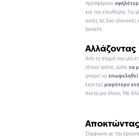
προσφέρουν
υψηλότερ
και την ελευθερία. Για μ
αυτές τις δύο ηλικιακές 
benefit.
Αλλάζοντας 
Από τη στιγμή που μία ε
τέτοιο τρόπο, ώστε
να 
μπορεί να
επωφεληθεί
έχοντας
μικρότερο
εν
άνετα για όλους. Με άλλ
Αποκτώντας 
Σύμφωνα με την έρευνα 