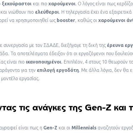
ο
ξεκούραστοι
και πιο
χαρούμενοι
. Ο λόγος είναι πως κερδί
 και νιώθουν πιο
ελεύθεροι
. Η τηλεργασία έχει ένα εξαιρετικά
ορεί να χρησιμοποιηθεί ως
booster
, καθώς οι
χαρούμενοι ά
 συνεργασία με τον ΣΔΑΔΕ, διεξήγαγε τη δική της
έρευνα
εργ
άδα. Τα αποτελέσματα έδειξαν ότι οι εργαζόμενοι που δουλεύου
ας είναι πιο
ικανοποιημένοι
. Επιπλέον, 4 στους 10 θεωρούν τ
αράγοντα για την
επιλογή εργοδότη
. Με άλλα λόγια, δεν θα 
 μοντέλο εργασίας.
τας τις ανάγκες της Gen-Z και 
αγραφεί είναι πως η
Gen-Z
και οι
Millennials
αναζητούν εργο