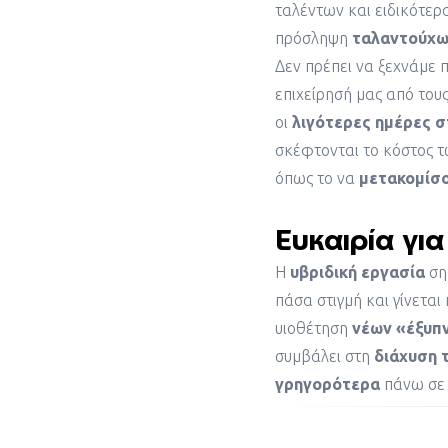
ταλέντων και ειδικότερα
πρόσληψη
ταλαντούχω
Δεν πρέπει να ξεχνάμε 
επιχείρησή μας από τους
οι
λιγότερες ημέρες σ
σκέφτονται το κόστος 
όπως το να
μετακομίσ
Ευκαιρία γι
Η
υβριδική εργασία
ση
πάσα στιγμή και γίνεται
υιοθέτηση
νέων «έξυπ
συμβάλει στη
διάχυση 
γρηγορότερα
πάνω σε 