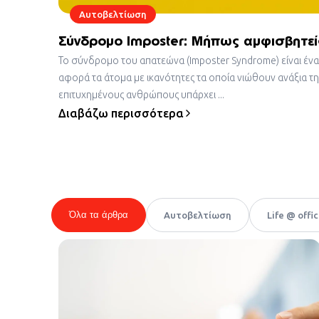
Αυτοβελτίωση
Σύνδρομο Imposter: Μήπως αμφισβητείς
Το σύνδρομο του απατεώνα (Imposter Syndrome) είναι έ
αφορά τα άτομα με ικανότητες τα οποία νιώθουν ανάξια της
επιτυχημένους ανθρώπους υπάρχει ...
Διαβάζω περισσότερα
Όλα τα άρθρα
Αυτοβελτίωση
Life @ offi