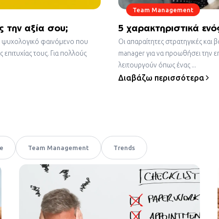
Team Management
 την αξία σου;
5 χαρακτηριστικά ενό
να ψυχολογικό φαινόμενο που
Οι απαραίτητες στρατηγικές και 
 επιτυχίας τους. Για πολλούς
manager για να προωθήσει την επ
λειτουργούν όπως ένας ...
Διαβάζω περισσότερα
ce
Team Management
Trends